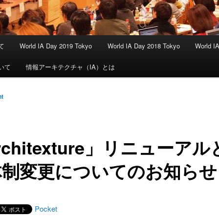
いて
World IA Day 2019 Tokyo
World IA Day 2018 Tokyo
World I
ついて
情報アーキテクチャ（IA）とは
nt
rchitexture」リニューア
体制変更についてのお知らせ
Pocket