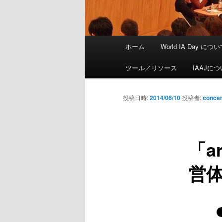
メインメニュー
ホーム
World IA Day につ
メインコンテンツへ移動
サブコンテンツへ移動
ツール／リソース
IAAJに
投稿日時:
2014/06/10
投稿者:
conce
「a
営