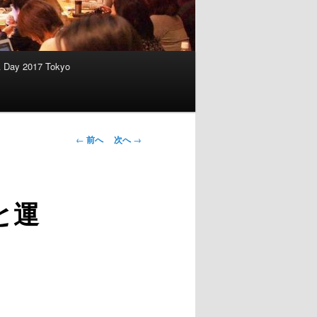
A Day 2017 Tokyo
投稿ナビゲー
←
前へ
次へ
→
ション
ルと運