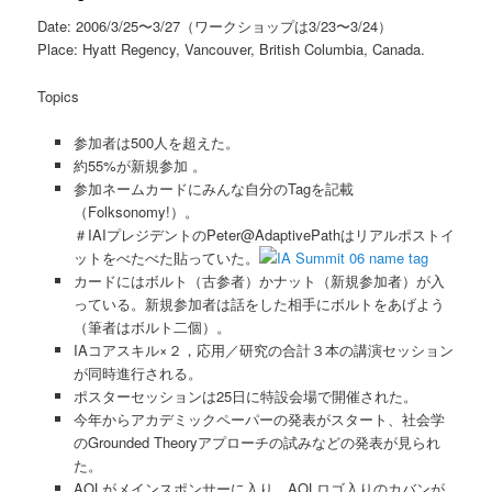
Date: 2006/3/25〜3/27（ワークショップは3/23〜3/24）
Place: Hyatt Regency, Vancouver, British Columbia, Canada.
Topics
参加者は500人を超えた。
約55%が新規参加 。
参加ネームカードにみんな自分のTagを記載
（Folksonomy!）。
＃IAIプレジデントのPeter@AdaptivePathはリアルポストイ
ットをべたべた貼っていた。
カードにはボルト（古参者）かナット（新規参加者）が入
っている。新規参加者は話をした相手にボルトをあげよう
（筆者はボルト二個）。
IAコアスキル×２，応用／研究の合計３本の講演セッション
が同時進行される。
ポスターセッションは25日に特設会場で開催された。
今年からアカデミックペーパーの発表がスタート、社会学
のGrounded Theoryアプローチの試みなどの発表が見られ
た。
AOLがメインスポンサーに入り、AOLロゴ入りのカバンが