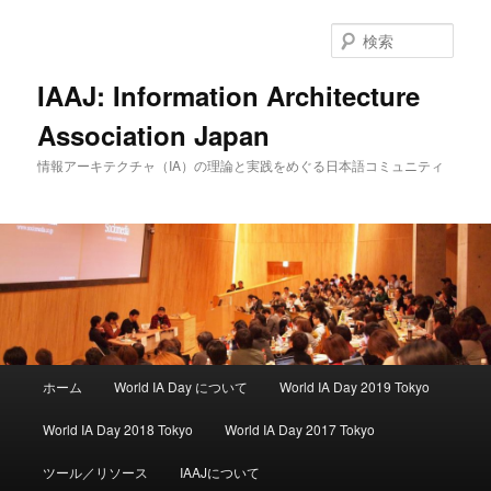
検
索
IAAJ: Information Architecture
Association Japan
情報アーキテクチャ（IA）の理論と実践をめぐる日本語コミュニティ
メインメニュー
ホーム
World IA Day について
World IA Day 2019 Tokyo
メインコンテンツへ移動
サブコンテンツへ移動
World IA Day 2018 Tokyo
World IA Day 2017 Tokyo
ツール／リソース
IAAJについて