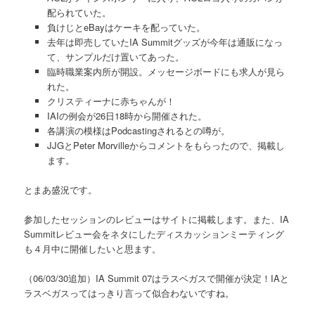
配られていた。
負けじとeBayはケーキを配っていた。
去年は即売していたIA Summitグッズが今年は通販になっ
て、サンプルだけ置いてあった。
臨時職業案内所が開設。メッセージボードにも求人が見ら
れた。
クリスティーナに赤ちゃんが！
IAIの例会が26日18時から開催された。
各講演の模様はPodcastingされるとの噂が。
JJGとPeter Morvilleからコメントをもらったので、掲載し
ます。
とまあ盛況です。
参加したセッションのレビューはサイトに掲載します。また、IA
Summitレビュー会をネタにしたディスカッションミーティング
も４月中に開催したいと思ます。
（06/03/30追加）IA Summit 07はラスベガスで開催が決定！IAと
ラスベガスってはっきり言って似合わないですね。