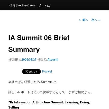
情報アーキテクチャ（IA）とは
投稿ナビゲーシ
←
前へ
次へ
→
ョン
IA Summit 06 Brief
Summary
投稿日時:
2006/03/27
投稿者:
Atsushi
Pocket
会期半ばを経過したIA Summit 06。
詳しいレポートは追って掲載するとして、まずは概況から。
7th Information Arthictcture Summit: Learning, Doing,
Selling