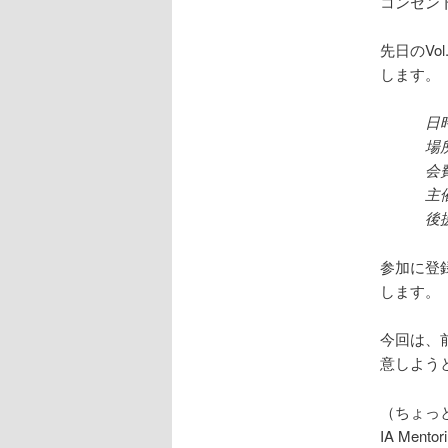
コンセン
先日のVol.
します。
日時
場
会費
主催
後
参加に登録
します。
今回は、
意しよう
（ちょっ
IA Mentor