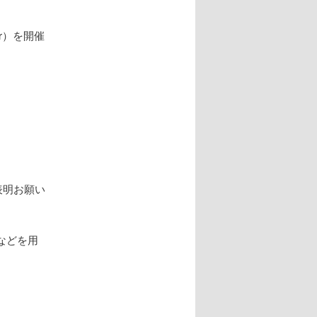
our）を開催
に表明お願い
などを用