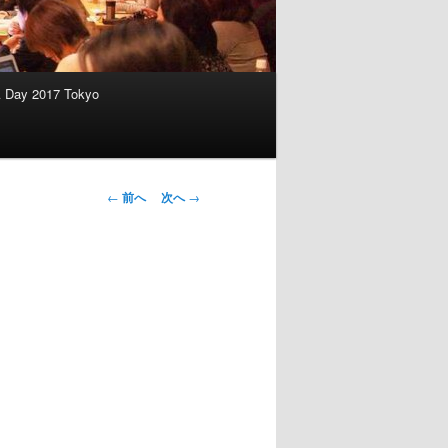
A Day 2017 Tokyo
投稿ナビゲー
←
前へ
次へ
→
ション