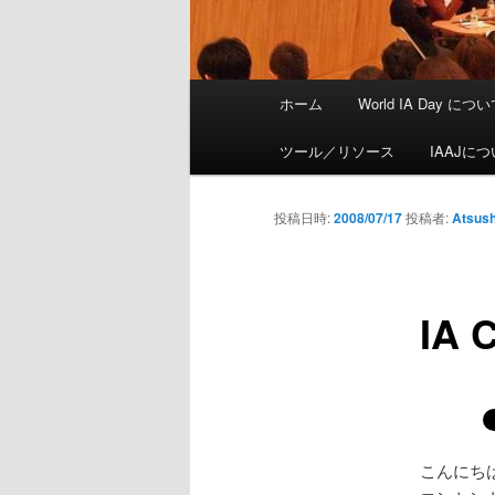
メインメニュー
ホーム
World IA Day につ
メインコンテンツへ移動
サブコンテンツへ移動
ツール／リソース
IAAJに
投稿日時:
2008/07/17
投稿者:
Atsush
IA C
こんにち