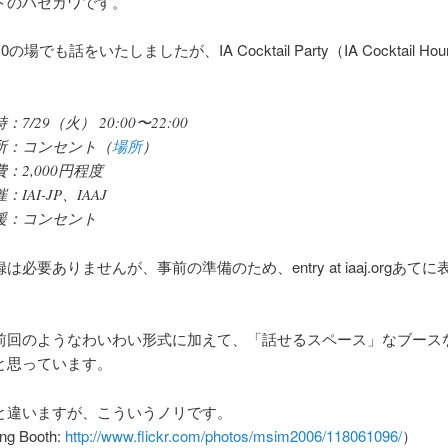
トのハセガワです。
0の場でも話をいたしましたが、IA Cocktail Party（IA Cocktail H
：7/29（火） 20:00〜22:00
所：コンセント（
場所
）
：2,000円程度
：IAI-JP、IAAJ
援：コンセント
は必要ありませんが、事前の準備のため、entry at iaaj.orgあて
前回のようなわいわい形式に加えて、「話せるスペース」なブース
と思っています。
と違いますが、こういうノリです。
ing Booth:
http://www.flickr.com/photos/msim2006/118061096/
）