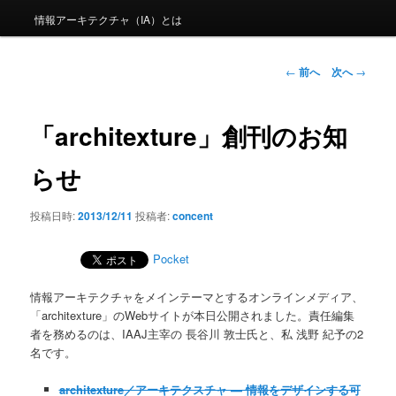
情報アーキテクチャ（IA）とは
投稿ナビゲーシ
←
前へ
次へ
→
ョン
「architexture」創刊のお知
らせ
投稿日時:
2013/12/11
投稿者:
concent
Pocket
情報アーキテクチャをメインテーマとするオンラインメディア、
「architexture」のWebサイトが本日公開されました。責任編集
者を務めるのは、IAAJ主宰の 長谷川 敦士氏と、私 浅野 紀予の2
名です。
architexture／アーキテクスチャ ― 情報をデザインする可