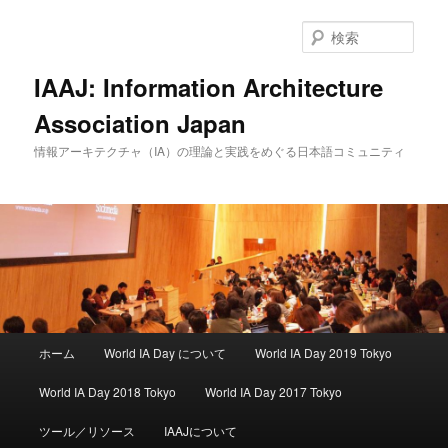
検
索
IAAJ: Information Architecture
Association Japan
情報アーキテクチャ（IA）の理論と実践をめぐる日本語コミュニティ
メインメニュー
ホーム
World IA Day について
World IA Day 2019 Tokyo
メインコンテンツへ移動
サブコンテンツへ移動
World IA Day 2018 Tokyo
World IA Day 2017 Tokyo
ツール／リソース
IAAJについて