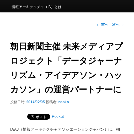
情報アーキテクチャ（IA）とは
投稿ナビゲーシ
←
前へ
次へ
→
ョン
朝日新聞主催 未来メディアプ
ロジェクト「データジャーナ
リズム・アイデアソン・ハッ
カソン」の運営パートナーに
投稿日時:
2014/02/05
投稿者:
naoko
Pocket
IAAJ（情報アーキテクチャアソシエーションジャパン）は、朝