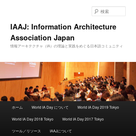
検
索
IAAJ: Information Architecture
Association Japan
情報アーキテクチャ（IA）の理論と実践をめぐる日本語コミュニティ
メインメニュー
ホーム
World IA Day について
World IA Day 2019 Tokyo
メインコンテンツへ移動
サブコンテンツへ移動
World IA Day 2018 Tokyo
World IA Day 2017 Tokyo
ツール／リソース
IAAJについて