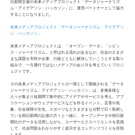
日新聞主催の未来メディアプロジェクト「データジャーナリズ
ム・アイデアソン・ハッカソン」に、運営パートナーとして協力
することになりました。
未来メディアプロジェクト「データジャーナリズム・アイデアソ
ン・ハッカソン」
未来メディアプロジェクトは、「オープン・データ」「シビッ
ク・ジャーナリズム」と呼ばれる流れがあるなか、社会のさまざ
まな課題を市民や企業、行政とともに解決していこうとする取り
組みで、一方通行ではないメディアのあり方を考えていくプロジ
ェクトです。
その未来メディアプロジェクトの一環として開催される「データ
ジャーナリズム・アイデアソン・ハッカソン」は、多種多様な
人々が集まり短期間で集中的にアイデアやサービスを考え、アプ
リケーションやウェブサービスなどを作るイベント。災害や気
象、社会保障や文化、スポーツなどさまざまな分野で日々取材し
ている朝日新聞の記者の方々と一緒に、オープンデータや朝日新
聞社のデータを活用しながら、ユーザーエクスペリエンスを意識
して、社会問題をわかりやすく提示するコンテンツづくりを目指
します。