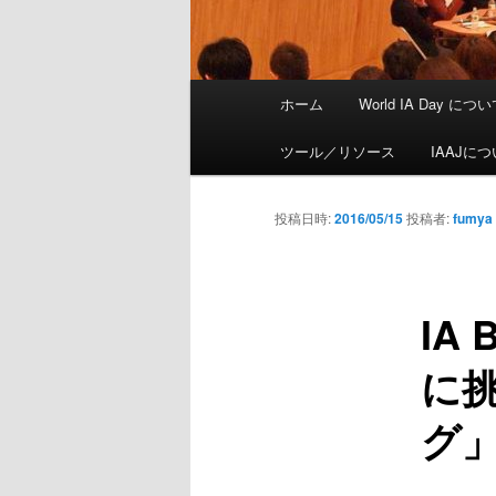
メインメニュー
ホーム
World IA Day につ
メインコンテンツへ移動
サブコンテンツへ移動
ツール／リソース
IAAJに
投稿日時:
2016/05/15
投稿者:
fumya
IA
に
グ