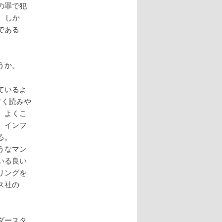
の罪で犯
。しか
である
うか。
ているよ
すく読みや
、よくこ
、インフ
る。
うなマン
いる良い
リングを
ス社の
ダースタ