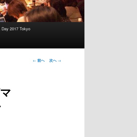
A Day 2017 Tokyo
投稿ナビゲー
←
前へ
次へ
→
ション
グマ
ン