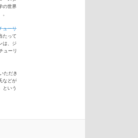
学の世界
）。
チューリ
当たって
ンは、ジ
チューリ
いただき
氏などが
」という