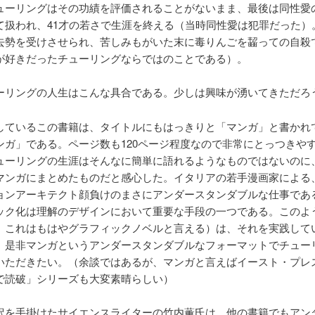
ューリングはその功績を評価されることがないまま、最後は同性愛
て扱われ、41才の若さで生涯を終える（当時同性愛は犯罪だった）
去勢を受けさせられ、苦しみもがいた末に毒りんごを齧っての自殺
が好きだったチューリングならではのことである）。
ーリングの人生はこんな具合である。少しは興味が湧いてきただろ
しているこの書籍は、タイトルにもはっきりと「マンガ」と書かれ
ンガ」である。ページ数も120ページ程度なので非常にとっつきや
ューリングの生涯はそんなに簡単に語れるようなものではないのに
マンガにまとめたものだと感心した。イタリアの若手漫画家による
ョンアーキテクト顔負けのまさにアンダースタンダブルな仕事であ
ック化は理解のデザインにおいて重要な手段の一つである。このよ
、これはもはやグラフィックノベルと言える）は、それを実践して
。是非マンガというアンダースタンダブルなフォーマットでチュー
いただきたい。（余談ではあるが、マンガと言えばイースト・プレ
で読破」シリーズも大変素晴らしい）
訳を手掛けたサイエンスライターの竹内薫氏は、他の書籍でもアン