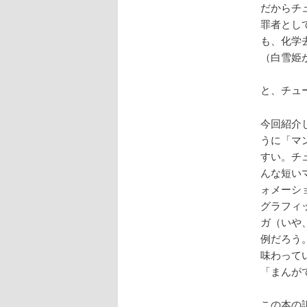
だからチ
罪者とし
も、化学
（白雪姫
と、チュ
今回紹介
うに「マ
すい。チ
んな短い
ォメーシ
グラフィ
ガ（いや
例だろう
味わって
「まんが
この本の