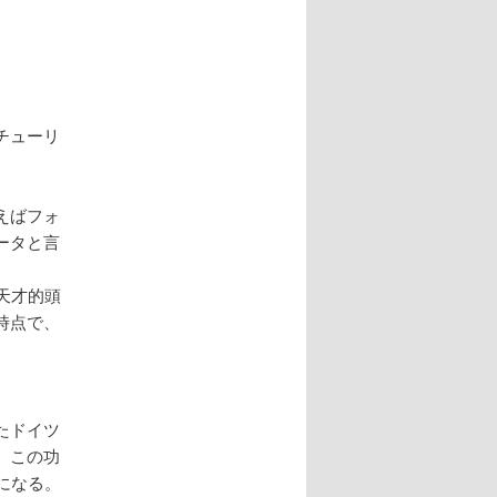
チューリ
えばフォ
ータと言
天才的頭
時点で、
たドイツ
、この功
になる。