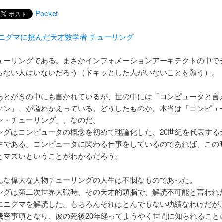
Pocket
エニグマに挑んだ天才数学者 チューリング
ューリングである。まさかインフォメーションアーキテクトの中で
らない人はいないだろう（ドキッとした人がいないことを願う）。
あとがきの中にも書かれているが、世の中には「コンピュータと言
マン」、が溢れかえっている。どうしたものか。本当は「コンピュ
ン・チューリング」、なのだ。
ングはコンピュータの概念を初めて理論化した、20世紀を代表する
主である。コンピュータに関わる仕事をしているのであれば、この
とマズいということがわかるだろう。
んな偉大な人物チューリングの人生は不憫なものであった。
ングは第二次世界大戦時、その天才的頭脳で、解読不可能と言われ
エニグマを解読した。もちろんそれはとんでもない功績なわけだが
機密事項となり、彼の死後20年経ってようやく世間に知られること