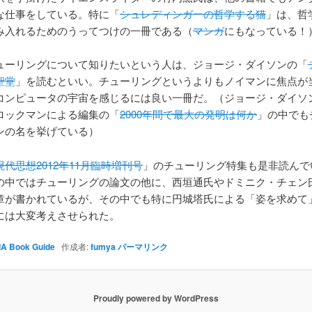
な仕事をしている。特に「
シュレディンガーの哲学する猫
」は、哲
み入れるためのうってつけの一冊である（
マンガ
にもなっている！
ューリングについて知りたいという人は、ジョージ・ダイソンの「
聖堂
」を読むといい。チューリングというよりもノイマンに焦点が
コンピュータの宇宙を感じるには良い一冊だ。（ジョージ・ダイソ
ロックマンによる編集の「
2000年間で最大の発明は何か
」の中でも
ンの名を挙げている）
現代思想2012年11月臨時増刊号
」のチューリング特集も是非読んで
の中ではチューリングの論文の他に、西垣通氏やドミニク・チェン
章が書かれているが、その中でも特に円城塔氏による「姿を求めて
には大変考えさせられた。
IA Book Guide
作成者:
fumya
パーマリンク
Proudly powered by WordPress