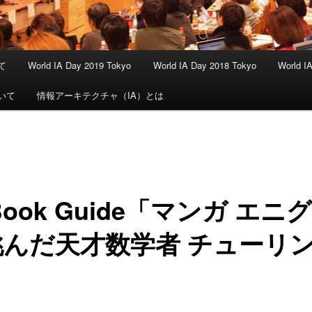
いて
World IA Day 2019 Tokyo
World IA Day 2018 Tokyo
World I
ついて
情報アーキテクチャ（IA）とは
 Book Guide「マンガ エニ
挑んだ天才数学者 チューリ
」