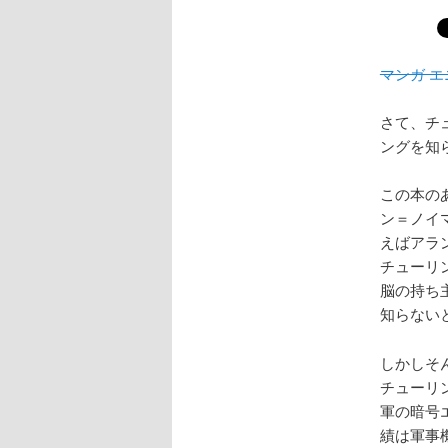
マンガ 
さて、チ
ングを知
この本の
ン＝ノイ
えばアラ
チューリ
脳の持ち
知らない
しかしそ
チューリ
軍の暗号
績は軍事