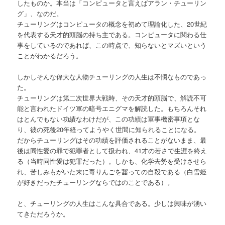
したものか。本当は「コンピュータと言えばアラン・チューリン
グ」、なのだ。
チューリングはコンピュータの概念を初めて理論化した、20世紀
を代表する天才的頭脳の持ち主である。コンピュータに関わる仕
事をしているのであれば、この時点で、知らないとマズいという
ことがわかるだろう。
しかしそんな偉大な人物チューリングの人生は不憫なものであっ
た。
チューリングは第二次世界大戦時、その天才的頭脳で、解読不可
能と言われたドイツ軍の暗号エニグマを解読した。もちろんそれ
はとんでもない功績なわけだが、この功績は軍事機密事項とな
り、彼の死後20年経ってようやく世間に知られることになる。
だからチューリングはその功績を評価されることがないまま、最
後は同性愛の罪で犯罪者として扱われ、41才の若さで生涯を終え
る（当時同性愛は犯罪だった）。しかも、化学去勢を受けさせら
れ、苦しみもがいた末に毒りんごを齧っての自殺である（白雪姫
が好きだったチューリングならではのことである）。
と、チューリングの人生はこんな具合である。少しは興味が湧い
てきただろうか。