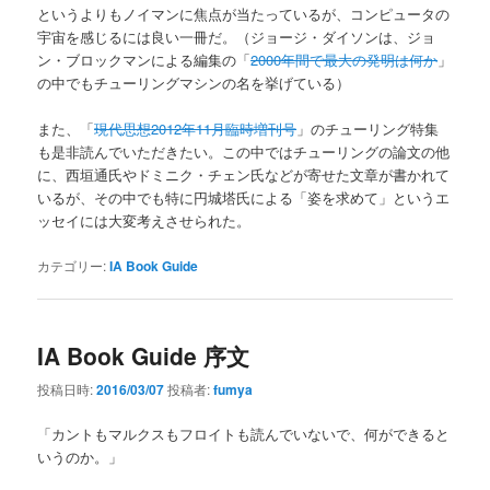
というよりもノイマンに焦点が当たっているが、コンピュータの
宇宙を感じるには良い一冊だ。（ジョージ・ダイソンは、ジョ
ン・ブロックマンによる編集の「
2000年間で最大の発明は何か
」
の中でもチューリングマシンの名を挙げている）
また、「
現代思想2012年11月臨時増刊号
」のチューリング特集
も是非読んでいただきたい。この中ではチューリングの論文の他
に、西垣通氏やドミニク・チェン氏などが寄せた文章が書かれて
いるが、その中でも特に円城塔氏による「姿を求めて」というエ
ッセイには大変考えさせられた。
カテゴリー:
IA Book Guide
IA Book Guide 序文
投稿日時:
2016/03/07
投稿者:
fumya
「カントもマルクスもフロイトも読んでいないで、何ができると
いうのか。」