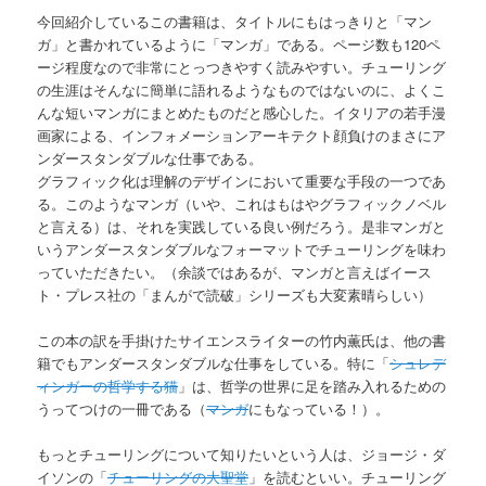
今回紹介しているこの書籍は、タイトルにもはっきりと「マン
ガ」と書かれているように「マンガ」である。ページ数も120ペ
ージ程度なので非常にとっつきやすく読みやすい。チューリング
の生涯はそんなに簡単に語れるようなものではないのに、よくこ
んな短いマンガにまとめたものだと感心した。イタリアの若手漫
画家による、インフォメーションアーキテクト顔負けのまさにア
ンダースタンダブルな仕事である。
グラフィック化は理解のデザインにおいて重要な手段の一つであ
る。このようなマンガ（いや、これはもはやグラフィックノベル
と言える）は、それを実践している良い例だろう。是非マンガと
いうアンダースタンダブルなフォーマットでチューリングを味わ
っていただきたい。（余談ではあるが、マンガと言えばイース
ト・プレス社の「まんがで読破」シリーズも大変素晴らしい）
この本の訳を手掛けたサイエンスライターの竹内薫氏は、他の書
籍でもアンダースタンダブルな仕事をしている。特に「
シュレデ
ィンガーの哲学する猫
」は、哲学の世界に足を踏み入れるための
うってつけの一冊である（
マンガ
にもなっている！）。
もっとチューリングについて知りたいという人は、ジョージ・ダ
イソンの「
チューリングの大聖堂
」を読むといい。チューリング