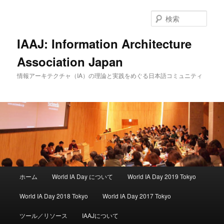
検
索
IAAJ: Information Architecture
Association Japan
情報アーキテクチャ（IA）の理論と実践をめぐる日本語コミュニティ
メインメニュー
ホーム
World IA Day について
World IA Day 2019 Tokyo
メインコンテンツへ移動
サブコンテンツへ移動
World IA Day 2018 Tokyo
World IA Day 2017 Tokyo
ツール／リソース
IAAJについて