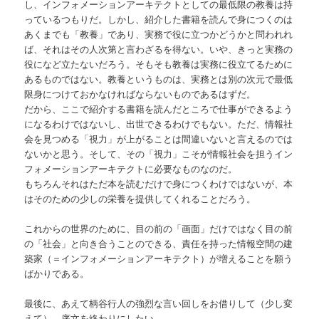
し、インフォメーションアーキテクトとしての最低限の教養は持
っているつもりだ。しかし、紹介した書籍を読んで身につくのは
あくまでも「教養」であり、実務で役に立つかどうかと問われれ
ば、それはその人次第と言わざるを得ない。いや、きっと実務の
役になど立たないだろう。そもそも教養は実務に役立てるために
あるものではない。教養というものは、実務とは別の次元で最低
限身につけておかなければならないものであるはずだ。
だから、ここで紹介する書籍を読んだところで仕事ができるよう
になるわけではないし、出世できるわけでもない。ただ、情報社
会を見つめる「視力」が上がることは間違いないと言えるのでは
ないかと思う。そして、その「視力」こそが情報社会を担うイン
フォメーションアーキテクトに必要なものなのだ。
もちろんそれはただ本を読むだけで身につくわけではないが、本
はそのための少しの栄養を提供してくれることだろう。
これからの世界のために、目の前の「画面」だけではなく目の前
の「社会」と向き合うことのできる、責任を持った情報空間の建
築家（＝インフォメーションアーキテクト）が増えることを願う
ばかりである。
最後に、あえて柄谷行人の強烈な言い回しをお借りして（少し変
えて）、序文を終わりにしたい。