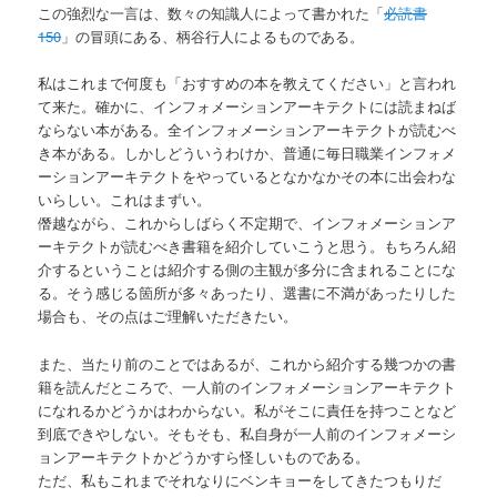
この強烈な一言は、数々の知識人によって書かれた「
必読書
150
」の冒頭にある、柄谷行人によるものである。
私はこれまで何度も「おすすめの本を教えてください」と言われ
て来た。確かに、インフォメーションアーキテクトには読まねば
ならない本がある。全インフォメーションアーキテクトが読むべ
き本がある。しかしどういうわけか、普通に毎日職業インフォメ
ーションアーキテクトをやっているとなかなかその本に出会わな
いらしい。これはまずい。
僭越ながら、これからしばらく不定期で、インフォメーションア
ーキテクトが読むべき書籍を紹介していこうと思う。もちろん紹
介するということは紹介する側の主観が多分に含まれることにな
る。そう感じる箇所が多々あったり、選書に不満があったりした
場合も、その点はご理解いただきたい。
また、当たり前のことではあるが、これから紹介する幾つかの書
籍を読んだところで、一人前のインフォメーションアーキテクト
になれるかどうかはわからない。私がそこに責任を持つことなど
到底できやしない。そもそも、私自身が一人前のインフォメーシ
ョンアーキテクトかどうかすら怪しいものである。
ただ、私もこれまでそれなりにベンキョーをしてきたつもりだ