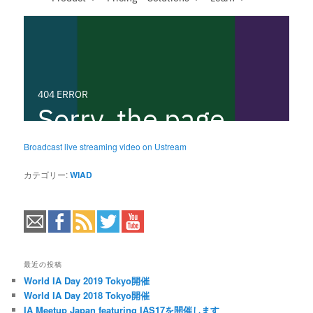
Broadcast live streaming video on Ustream
カテゴリー:
WIAD
最近の投稿
World IA Day 2019 Tokyo開催
World IA Day 2018 Tokyo開催
IA Meetup Japan featuring IAS17を開催します