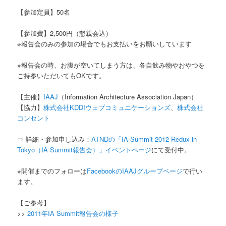
【参加定員】50名
【参加費】2,500円（懇親会込）
※報告会のみの参加の場合でもお支払いをお願いしています
※報告会の時、お腹が空いてしまう方は、各自飲み物やおやつを
ご持参いただいてもOKです。
【主催】
IAAJ
（Information Architecture Association Japan）
【協力】
株式会社KDDIウェブコミュニケーションズ
、
株式会社
コンセント
⇒ 詳細・参加申し込み：
ATNDの「IA Summit 2012 Redux in
Tokyo（IA Summit報告会）」イベントページ
にて受付中。
※開催までのフォローは
FacebookのIAAJグループページ
で行い
ます。
【ご参考】
>>
2011年IA Summit報告会の様子