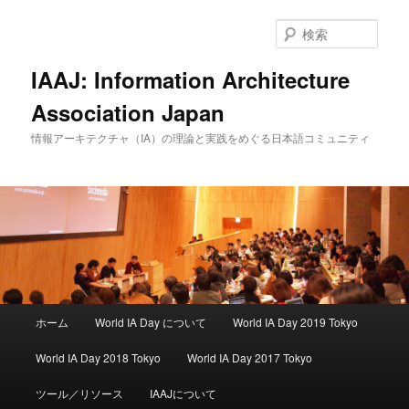
検
索
IAAJ: Information Architecture
Association Japan
情報アーキテクチャ（IA）の理論と実践をめぐる日本語コミュニティ
メインメニュー
ホーム
World IA Day について
World IA Day 2019 Tokyo
メインコンテンツへ移動
サブコンテンツへ移動
World IA Day 2018 Tokyo
World IA Day 2017 Tokyo
ツール／リソース
IAAJについて