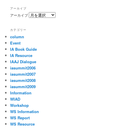
アーカイブ
アーカイブ
カテゴリー
column
Event
IA Book Guide
IA Resource
IAAJ Dialogue
iasummit2006
iasummit2007
iasummit2008
iasummit2009
Information
WIAD
Workshop
WS Information
WS Report
WS Resource