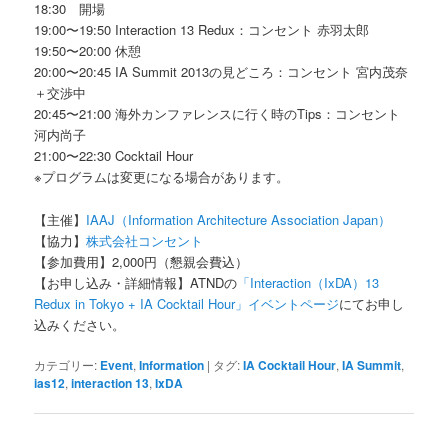
18:30 開場
19:00〜19:50 Interaction 13 Redux：コンセント 赤羽太郎
19:50〜20:00 休憩
20:00〜20:45 IA Summit 2013の見どころ：コンセント 宮内茂奈
＋交渉中
20:45〜21:00 海外カンファレンスに行く時のTips：コンセント
河内尚子
21:00〜22:30 Cocktail Hour
※プログラムは変更になる場合があります。
【主催】
IAAJ（Information Architecture Association Japan）
【協力】
株式会社コンセント
【参加費用】2,000円（懇親会費込）
【お申し込み・詳細情報】ATNDの
「Interaction（IxDA）13
Redux in Tokyo + IA Cocktail Hour」イベントページ
にてお申し
込みください。
カテゴリー:
Event
,
Information
|
タグ:
IA Cocktail Hour
,
IA Summit
,
ias12
,
interaction 13
,
IxDA