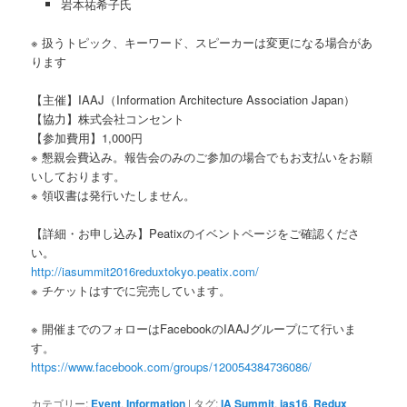
岩本祐希子氏
※ 扱うトピック、キーワード、スピーカーは変更になる場合があ
ります
【主催】IAAJ（Information Architecture Association Japan）
【協力】株式会社コンセント
【参加費用】1,000円
※ 懇親会費込み。報告会のみのご参加の場合でもお支払いをお願
いしております。
※ 領収書は発行いたしません。
【詳細・お申し込み】Peatixのイベントページをご確認くださ
い。
http://iasummit2016reduxtokyo.peatix.com/
※ チケットはすでに完売しています。
※ 開催までのフォローはFacebookのIAAJグループにて行いま
す。
https://www.facebook.com/groups/120054384736086/
カテゴリー:
Event
,
Information
|
タグ:
IA Summit
,
ias16
,
Redux