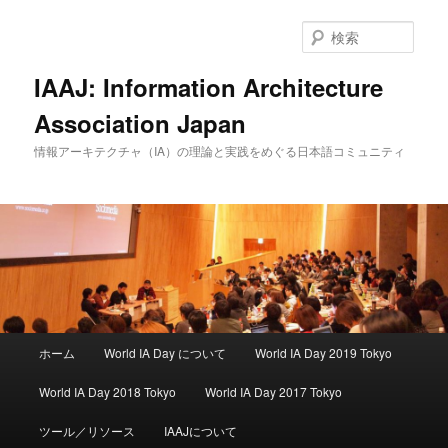
検
索
IAAJ: Information Architecture
Association Japan
情報アーキテクチャ（IA）の理論と実践をめぐる日本語コミュニティ
メインメニュー
ホーム
World IA Day について
World IA Day 2019 Tokyo
メインコンテンツへ移動
サブコンテンツへ移動
World IA Day 2018 Tokyo
World IA Day 2017 Tokyo
ツール／リソース
IAAJについて