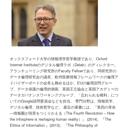
オックスフォード大学の情報理学哲学教授であり、Oxford
Internet Instituteのデジタル倫理ラボ（Delab）のディレクター。
アランチューリング研究所のFaculty Fellowであり、同研究所の
データ倫理研究会の議長、欧州医療情報フレームワークの倫理ア
ドバイザーボードの会長も務めるほか、EUの倫理諮問グルー
プ、データ保護の倫理的側面、英国王立協会と英国アカデミーの
データガバナンスワーキンググループ、「忘れられる権利」につ
いてのGoogle諮問委員会などを担当。 専門分野は、情報哲学、
デジタル倫理、技術哲学など。 最近の著書には、『第四の革命
―情報圏が現実をつくりかえる（The Fourth Revolution – How
the infosphere is reshaping human reality）』 (2014)、『The
Ethics of Information 』(2013)、『The Philosophy of