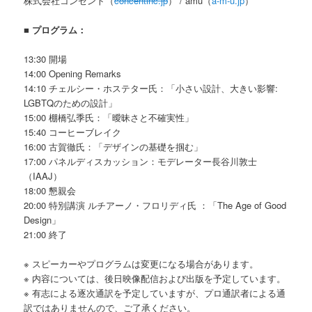
株式会社コンセント（
concentinc.jp
） / amu（
a-m-u.jp
）
■ プログラム：
13:30 開場
14:00 Opening Remarks
14:10 チェルシー・ホステター氏：「小さい設計、大きい影響:
LGBTQのための設計」
15:00 棚橋弘季氏：「曖昧さと不確実性」
15:40 コーヒーブレイク
16:00 古賀徹氏：「デザインの基礎を掴む」
17:00 パネルディスカッション：モデレーター長谷川敦士
（IAAJ）
18:00 懇親会
20:00 特別講演 ルチアーノ・フロリディ氏 ：「The Age of Good
Design」
21:00 終了
※ スピーカーやプログラムは変更になる場合があります。
※ 内容については、後日映像配信および出版を予定しています。
※ 有志による逐次通訳を予定していますが、プロ通訳者による通
訳ではありませんので、ご了承ください。