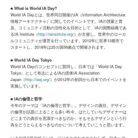
■ What is World IA Day?
World IA Dayとは、世界同日開催のIA（Information Architecture:
情報アーキテクチャ）に関してのイベントです。IAの啓蒙と普
及、コミュニティ活動の活性化を目的として、IAの国際組織であ
るIA Institute（
http://iainstitute.org/
）が主催し、世界中のローカ
ルコミュニティが運営を行っています。2012年に世界13都市で
スタートし、2018年は25カ国56拠点で開催されます。
■ World IA Day Tokyo
World IA Dayのコンセプトに賛同し、日本では「World IA Day
Tokyo」として有志によるIAの団体IA Association
Japan（
http://iaaj.org/
）が2012年の初回から日本でのイベントを
実施しています。
■ IAの倫理と哲学
今年のテーマは「IAの倫理と哲学」。デザインの責任、デザイン
の倫理が話題に上ることも多い昨今、はたしていちデザイナーは
どこまでの責任を意識すべきなのか、そもそもデザインという行
為をどうとらえるべきなのかについて考えていこうと思います。
いまやIA/UXデザインは、ビジネスのためのみならず、社会への