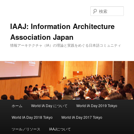
検
索
IAAJ: Information Architecture
Association Japan
情報アーキテクチャ（IA）の理論と実践をめぐる日本語コミュニティ
メインメニュー
ホーム
World IA Day について
World IA Day 2019 Tokyo
メインコンテンツへ移動
サブコンテンツへ移動
World IA Day 2018 Tokyo
World IA Day 2017 Tokyo
ツール／リソース
IAAJについて