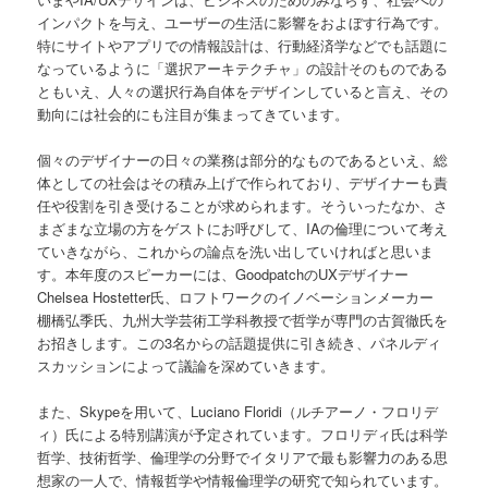
インパクトを与え、ユーザーの生活に影響をおよぼす行為です。
特にサイトやアプリでの情報設計は、行動経済学などでも話題に
なっているように「選択アーキテクチャ」の設計そのものである
ともいえ、人々の選択行為自体をデザインしていると言え、その
動向には社会的にも注目が集まってきています。
個々のデザイナーの日々の業務は部分的なものであるといえ、総
体としての社会はその積み上げで作られており、デザイナーも責
任や役割を引き受けることが求められます。そういったなか、さ
まざまな立場の方をゲストにお呼びして、IAの倫理について考え
ていきながら、これからの論点を洗い出していければと思いま
す。本年度のスピーカーには、GoodpatchのUXデザイナー
Chelsea Hostetter氏、ロフトワークのイノベーションメーカー
棚橋弘季氏、九州大学芸術工学科教授で哲学が専門の古賀徹氏を
お招きします。この3名からの話題提供に引き続き、パネルディ
スカッションによって議論を深めていきます。
また、Skypeを用いて、Luciano Floridi（ルチアーノ・フロリデ
ィ）氏による特別講演が予定されています。フロリディ氏は科学
哲学、技術哲学、倫理学の分野でイタリアで最も影響力のある思
想家の一人で、情報哲学や情報倫理学の研究で知られています。