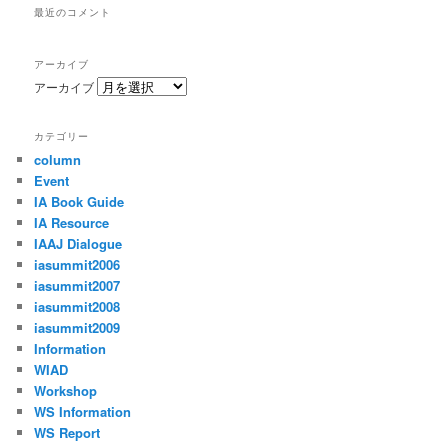
最近のコメント
アーカイブ
アーカイブ
カテゴリー
column
Event
IA Book Guide
IA Resource
IAAJ Dialogue
iasummit2006
iasummit2007
iasummit2008
iasummit2009
Information
WIAD
Workshop
WS Information
WS Report